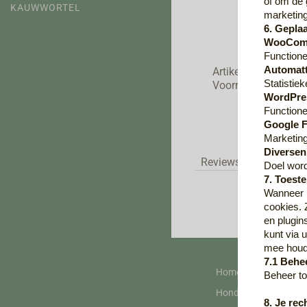
of om de 
KAUWWORTEL
marketin
6. Gepla
WooCom
Functione
Automatt
Artikelnummer
Statistie
Voorraad
WordPre
Functione
Google 
Marketing
Diversen
Reviews
Doel wor
7. Toes
Wanneer u
cookies. 
en plugin
kunt via 
mee houde
7.1 Behe
Homepagina
Beheer t
Hondensnacks
8. Je re