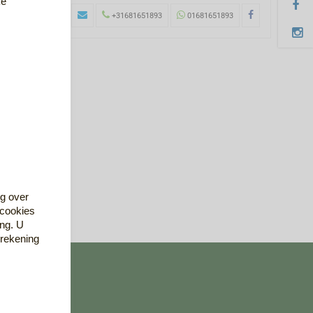
ke
+31681651893
01681651893
eg over
 cookies
ing. U
 rekening
gevens
eg 81
 Pekela