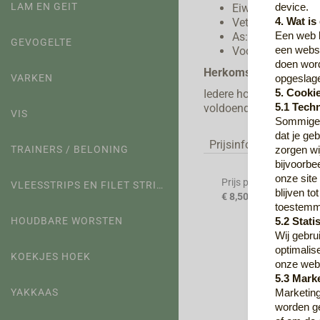
LAM EN GEIT
Eiwit:42,6%
device.
Vet:14,4%
4. Wat i
De d
As:24,7%
Een web b
voor
GEVOGELTE
Vocht:12,1%
een websi
Met 
doen wor
Herkomst:
Paard / EU
Robe
VARKEN
opgeslag
Iedere hond heeft zijn
5. Cooki
voldoende vers drinkwa
5.1 Tech
VIS
Sommige 
dat je ge
Prijsinformatie:
TRAINERS / BELONING
zorgen wi
bijvoorbe
onze site
Prijs per :
VLEESSTRIPS EN FILET STRIPS
blijven t
€ 8,50
*
toestemmi
HOUDBARE WORSTEN
5.2 Stati
Wij gebru
optimalis
KOEKJES HOEK
onze webs
5.3 Mark
YAKKAAS
Marketing
worden ge