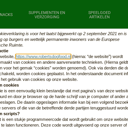
SUPPLEMENTEN EN
SPEELGOED
NACKS
VERZORGING
ARTIKELEN
kies
ieverklaring is voor het laatst bijgewerkt op 2 september 2021 en is
/
PAARDEN ACHILLESPEE
g op burgers en wettelijk permanente inwoners van de Europese
SSORTIMENT
che Ruimte.
uctie
website,
https://www.robertsdogfood.nl
(hierna: “de website”) wordt
maakt van cookies en andere aanverwante technieken. (Hierna geldt 
en voor het gemak “cookies” worden genoemd). Ook via derden die d
schakeld, worden cookies geplaatst. In het onderstaande document i
r het gebruik van cookies op onze website.
ijn mooie grote stukken achillespees een wat hardere en taaie
jn cookies
e Klanten,
r de hond. Ideaal voor honden met een eliminatiedieet of allerg
e is een eenvoudig klein bestandje dat met pagina’s van deze websit
voor ontspanning. Deze achillespees is beperkt beschikbaar.
rd en door je browser op de harde schrijf van je computer of ander 
op!! Vanaf 18 juni 2026 tot en met 30 juni 2026 zijn wij op vakant
eslagen. De daarin opgeslagen informatie kan bij een volgend bezoe
elling gedaan vanaf 18 juni worden daarom verstuurd vanaf ca.
s is natuurtlijk gedroogd en 100% Paard zonder toevoegingen, g
 servers of die van de betreffende derde partijen teruggestuurd word
dag 30 juni 2026.
ke hond.
jn scripts?
gaan weer mee doen met een Carbagerun en houden jullie op 
BARS
t is een stukje programmeercode dat wordt gebruikt om onze websit
te via social media, dus volg ons en wil je een donatie doen, st
ef te laten functioneren. Deze code wordt uitgevoerd op onze server of 
berichtje.