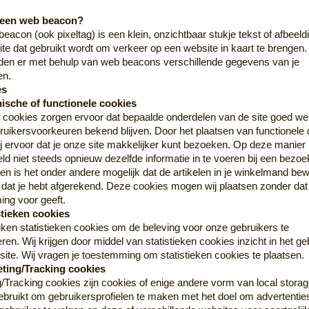
s een web beacon?
onaties gaan tengoede van een dierenpensioen, assiel of opv
eacon (ook pixeltag) is een klein, onzichtbaar stukje tekst of afbeeld
 huisdieren.
te dat gebruikt wordt om verkeer op een website in kaart te brengen.
vriendelijke groet,
den er met behulp van web beacons verschillende gegevens van je
rt & Linda
en.
 of haar eigen kauwgedrag. Houd daarom altijd uw hond in de gat
es
ter voor de hond.
nische of functionele cookies
cookies zorgen ervoor dat bepaalde onderdelen van de site goed we
bruikersvoorkeuren bekend blijven. Door het plaatsen van functionele
Nee
Ja
j ervoor dat je onze site makkelijker kunt bezoeken. Op deze manier 
eld niet steeds opnieuw dezelfde informatie in te voeren bij een bezo
 en is het onder andere mogelijk dat de artikelen in je winkelmand be
Aant
ot dat je hebt afgerekend. Deze cookies mogen wij plaatsen zonder dat 
ng voor geeft.
stieken cookies
Op
iken statistieken cookies om de beleving voor onze gebruikers te
eren. Wij krijgen door middel van statistieken cookies inzicht in het g
ite. Wij vragen je toestemming om statistieken cookies te plaatsen.
eting/Tracking cookies
/Tracking cookies zijn cookies of enige andere vorm van local storag
bruikt om gebruikersprofielen te maken met het doel om advertentie