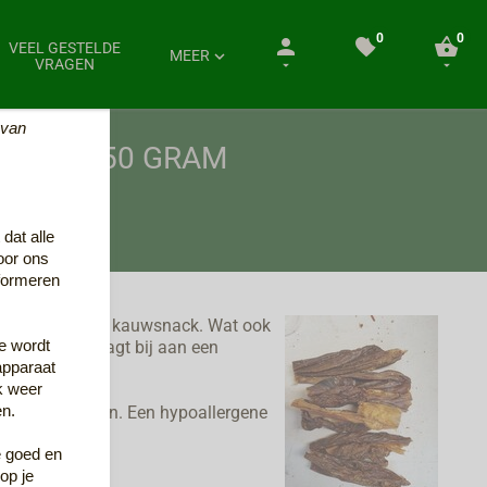
0
0



VEEL GESTELDE

MEER
VRAGEN


 van
S CA. 250 GRAM
dat alle
oor ons
nformeren
re hypoallergene kauwsnack. Wat ook
ie. Kauwen draagt bij aan een
e wordt
apparaat
ie!!
k weer
ranen of gluten. Een hypoallergene
en.
de
e goed en
uur
op je