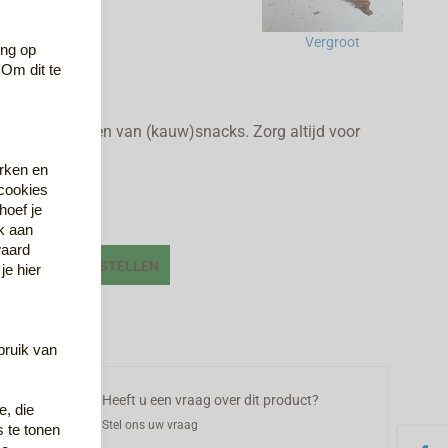
ang
Vergroot
ing op
 Om dit te
en bij het geven van (kauw)snacks. Zorg altijd voor
rken en
 cookies
hoef je
ek aan
waard
al:
BESTELLEN
je hier
 verlanglijst
ebruik van
Heeft u een vraag over dit product?
e, die
Stel ons uw vraag
s te tonen