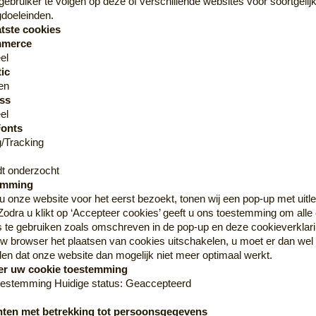
gebruiker te volgen op deze of verschillende websites voor soortgelij
gdoeleinden.
atste cookies
merce
el
ic
:
0206
ken
:
8
ss
el
Fonts
/Tracking
dt onderzocht
temming
Geen reviews gevonden.
 onze website voor het eerst bezoekt, tonen wij een pop-up met uitl
Zodra u klikt op ‘Accepteer cookies’ geeft u ons toestemming om alle
s te gebruiken zoals omschreven in de pop-up en deze cookieverklar
uw browser het plaatsen van cookies uitschakelen, u moet er dan wel
n dat onze website dan mogelijk niet meer optimaal werkt.
Categorieën
Contact ge
er uw cookie toestemming
oestemming Huidige status: Geaccepteerd
Zuidwendigerw
Snack assortiment
9663AN Nieuwe
T: 0681651893
chten met betrekking tot persoonsgegevens
Speelgoed